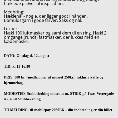
hæklede prøver til inspiration.
Medbring:
Hæklenål - nogle, der ligger godt i hånden.
Bomuldsgarn i gode farver. Saks og nål.
Lektier:
Hækl 100 luftmasker og saml dem til en ring. Hækl 2
omgange (rundt) fastmasker, der lukkes med en
kædemaske.
DATO: Onsdag d. 12.august
TID
:
kl.13-16.30
PRIS
:
300 kr. (medlemmer af museet 250kr.) inklusiv kaffe og
hjemmebag.
MØDESTED
:
Stubbekøbing museum m. STRIK på 1'ste, Vestergade
43, 4850 Stubbekøbing
TILMELDING
:
til mobilepay 2030LK - din indbetaling er din billet