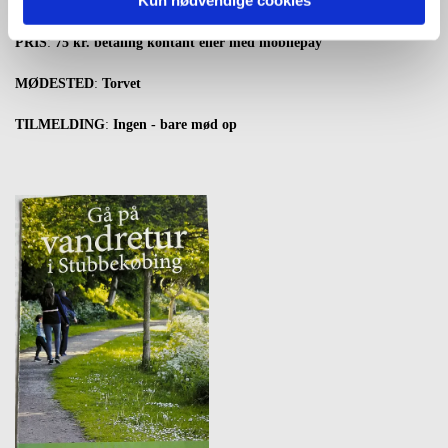
TID
:
kl.19
PRIS
:
75 kr. betaling kontant eller med mobilepay
MØDESTED
:
Torvet
TILMELDING
:
Ingen - bare mød op