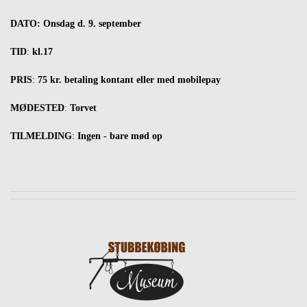
DATO: Onsdag d. 9. september
TID
:
kl.17
PRIS
:
75 kr. betaling kontant eller med mobilepay
MØDESTED
:
Torvet
TILMELDING
:
Ingen - bare mød op