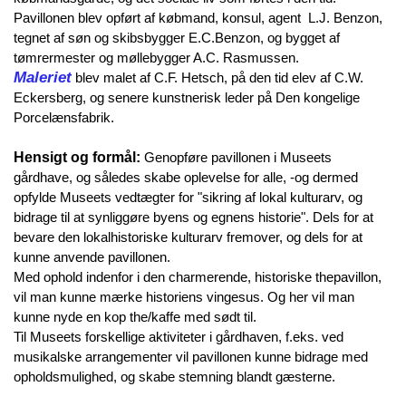
Pavillonen blev opført af købmand, konsul, agent L.J. Benzon,
tegnet af søn og skibsbygger E.C.Benzon, og bygget af
tømrermester og møllebygger A.C. Rasmussen.
Maleriet
blev malet af C.F. Hetsch, på den tid elev af C.W.
Eckersberg, og senere kunstnerisk leder på Den kongelige
Porcelænsfabrik.
Hensigt og formål:
Genopføre pavillonen i Museets
gårdhave, og således skabe oplevelse for alle, -og dermed
opfylde Museets vedtægter for "sikring af lokal kulturarv, og
bidrage til at synliggøre byens og egnens historie".
Dels for at
bevare den lokalhistoriske kulturarv fremover, og dels for at
kunne anvende pavillonen.
Med ophold indenfor i den charmerende, historiske thepavillon,
vil man kunne mærke historiens vingesus. Og her vil man
kunne nyde en kop the/kaffe med sødt til.
Til Museets forskellige aktiviteter i gårdhaven, f.eks. ved
musikalske arrangementer vil pavillonen kunne bidrage med
opholdsmulighed, og skabe stemning blandt gæsterne.