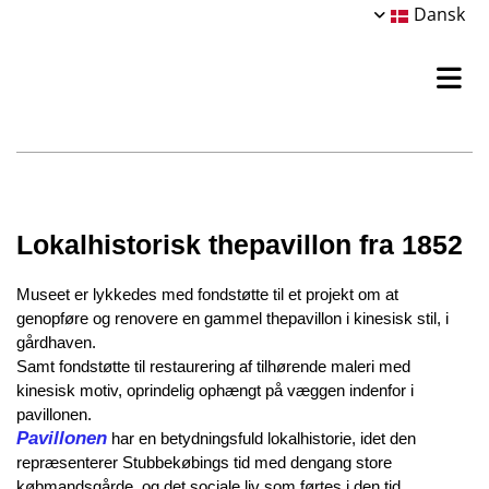
Dansk
Lokalhistorisk thepavillon fra 1852
Museet er lykkedes med fondstøtte til et projekt om at
genopføre og renovere en gammel thepavillon i kinesisk stil, i
gårdhaven.
Samt fondstøtte til restaurering af tilhørende maleri med
kinesisk motiv, oprindelig ophængt på væggen indenfor i
pavillonen.
Pavillonen
har en betydningsfuld lokalhistorie, idet den
repræsenterer Stubbekøbings tid med dengang store
købmandsgårde,
og det sociale liv som førtes i den tid.