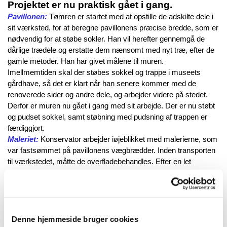
Projektet er nu praktisk gået i gang.
Pavillonen:
Tømren er startet med at opstille de adskilte dele i
sit værksted, for at beregne pavillonens præcise bredde, som er
nødvendig for at støbe sokler. Han vil herefter gennemgå de
dårlige trædele og erstatte dem nænsomt med nyt træ, efter de
gamle metoder. Han har givet målene til muren.
Imellmemtiden skal der støbes sokkel og trappe i museets
gårdhave, så det er klart når han senere kommer med de
renoverede sider og andre dele, og arbejder videre på stedet.
Derfor er muren nu gået i gang med sit arbejde. Der er nu støbt
og pudset sokkel, samt støbning med pudsning af trappen er
færdiggjort.
Maleriet:
Konservator arbejder iøjeblikket med malerierne, som
var fastsømmet på pavillonens vægbrædder. Inden transporten
til værkstedet, måtte de overfladebehandles. Efter en let
overfladerensning blev de imprægneret med bindemiddel i to
omgange for at styrke strukturen og stabilisere farvelaget, og
forsidesikring med japanpapir ovenpå, som fastholder
yderligere.
På værkstedet blev malerierne løsnet fra vægbrædderne.
Denne hjemmeside bruger cookies