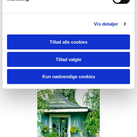
Hansens Fond, Guldborgsund Kommunes Bevaringspulje,
Sonning Fonden,
Frøken Constance Fuhrs Fond, S.C. Van Fonden, samt Nordea-
Fonden "Vores egn". - Bjarne Petersesen A/S har sponsoreret
Vis detaljer
jordanalyse.
Tilsammen gør det økonomisk muligt, at renovere og genopføre
pavillonen i Museets gårdhave.
Tillad alle cookies
Vi glæder os !
Tillad valgte
Kun nødvendige cookies